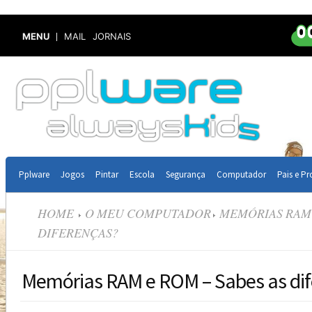
MENU
MAIL
JORNAIS
Pplware
Jogos
Pintar
Escola
Segurança
Computador
Pais e Pr
HOME
O MEU COMPUTADOR
MEMÓRIAS RAM 
DIFERENÇAS?
Memórias RAM e ROM – Sabes as dif