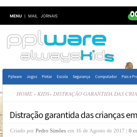
MENU
MAIL
JORNAIS
Pplware
Jogos
Pintar
Escola
Segurança
Computador
Pais e Pr
HOME
KIDS
DISTRAÇÃO GARANTIDA DAS CRI
Distração garantida das crianças e
Criado por
Pedro Simões
em 16 de Agosto de 2017 |
0 c