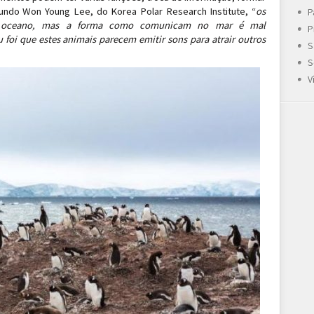
ndo Won Young Lee, do Korea Polar Research Institute, “
os
P
 oceano, mas a forma como comunicam no mar é mal
P
foi que estes animais parecem emitir sons para atrair outros
S
S
V