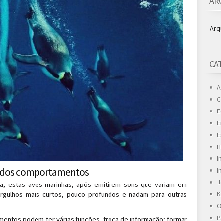
AR
Arq
CA
A
C
E
E
E
H
I
ados comportamentos
I
J
ca, estas aves marinhas, após emitirem sons que variam em
K
rgulhos mais curtos, pouco profundos e nadam para outras
O
P
entos podem ter várias funções, troca de informação; formar