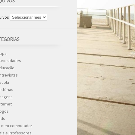
QUIVOS
uivos
TEGORIAS
pps
uriosidades
ducação
ntrevistas
scola
istórias
magens
nternet
ogos
ids
 meu computador
ais e Professores