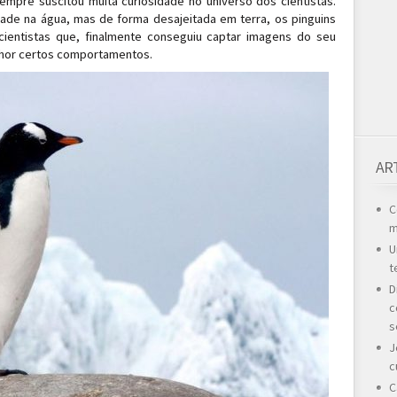
empre suscitou muita curiosidade no universo dos cientistas.
de na água, mas de forma desajeitada em terra, os pinguins
entistas que, finalmente conseguiu captar imagens do seu
lhor certos comportamentos.
AR
C
m
U
t
D
c
s
J
c
C