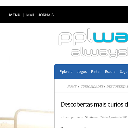
MENU
MAIL
JORNAIS
Pplware
Jogos
Pintar
Escola
Segu
HOME
CURIOSIDADES
DESCOBERTAS 
Descobertas mais curiosid
Criado por
Pedro Simões
em 24 de Agosto de 201