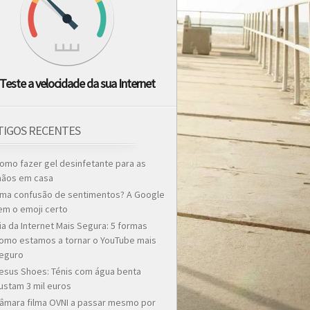
Teste a velocidade da sua Internet
TIGOS RECENTES
omo fazer gel desinfetante para as
ãos em casa
ma confusão de sentimentos? A Google
em o emoji certo
ia da Internet Mais Segura: 5 formas
omo estamos a tornar o YouTube mais
eguro
esus Shoes: Ténis com água benta
ustam 3 mil euros
âmara filma OVNI a passar mesmo por