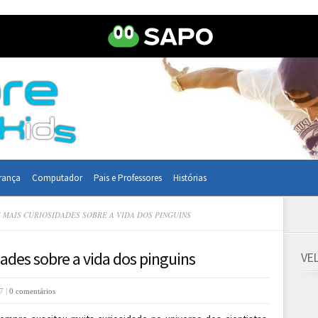
rança
Computador
Pais e Professores
Histórias
MAIS CURIOSIDADES SOBRE A VIDA DOS PINGUINS
ades sobre a vida dos pinguins
VE
7 |
0 comentários