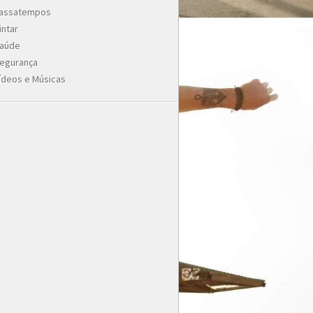
assatempos
intar
aúde
egurança
ídeos e Músicas