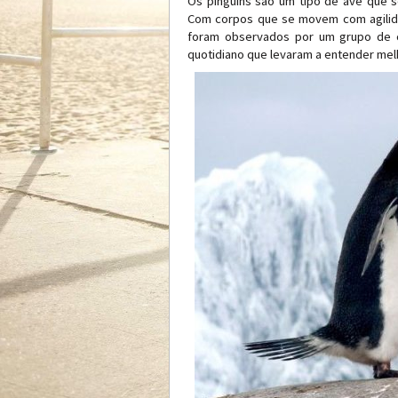
Os pinguins são um tipo de ave que s
Com corpos que se movem com agilida
foram observados por um grupo de ci
quotidiano que levaram a entender me