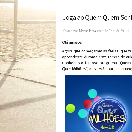
Joga ao Quem Quem Ser Mi
Criado por
Marisa Pinto
em 4 de Abril de 2014 |
1
Olá amigos!
Agora que começaram as férias, que tal
aprendeste durante este tempo de aul
Conheces o famoso programa “
Quem Q
Quer Milhões
“, na versão para as crianç