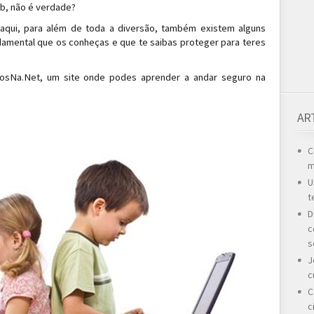
b, não é verdade?
qui, para além de toda a diversão, também existem alguns
ndamental que os conheças e que te saibas proteger para teres
.
osNa.Net, um site onde podes aprender a andar seguro na
AR
C
m
U
t
D
c
s
J
c
C
c