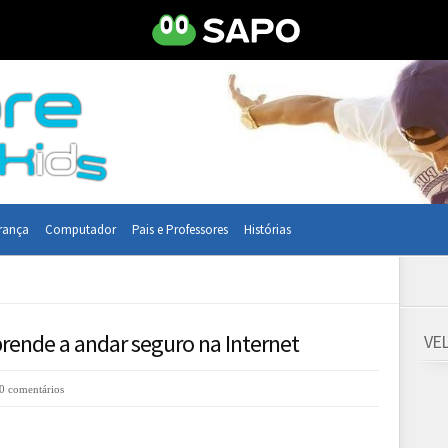
rança
Computador
Pais e Professores
Histórias
ende a andar seguro na Internet
VE
0 comentários