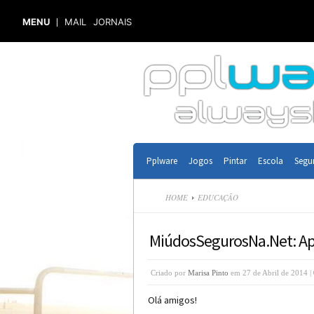
MENU
MAIL
JORNAIS
Pplware
Jogos
Pintar
Escola
Segu
HOME
EDUCAÇÃO
MiúdosSegurosNa.Net: Apr
Criado por
Marisa Pinto
em 27 de Abril de 2014 |
Olá amigos!