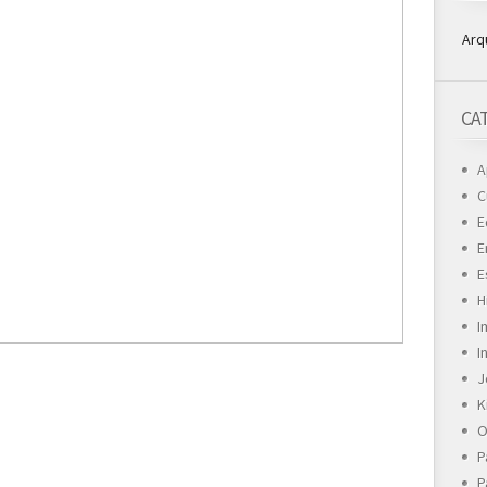
Arq
CA
A
C
E
E
E
H
I
I
J
K
O
P
P