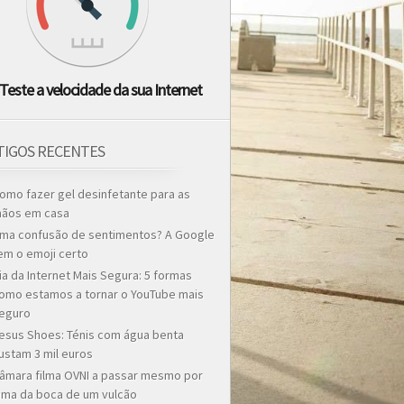
Teste a velocidade da sua Internet
TIGOS RECENTES
omo fazer gel desinfetante para as
ãos em casa
ma confusão de sentimentos? A Google
em o emoji certo
ia da Internet Mais Segura: 5 formas
omo estamos a tornar o YouTube mais
eguro
esus Shoes: Ténis com água benta
ustam 3 mil euros
âmara filma OVNI a passar mesmo por
ima da boca de um vulcão