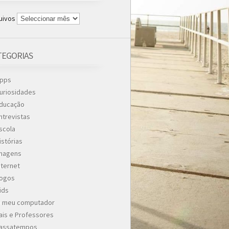
uivos
TEGORIAS
pps
uriosidades
ducação
ntrevistas
scola
istórias
magens
nternet
ogos
ids
 meu computador
ais e Professores
assatempos