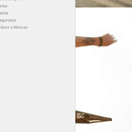
intar
aúde
egurança
ídeos e Músicas