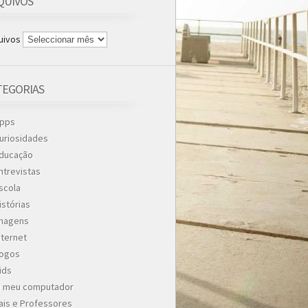
QUIVOS
uivos
TEGORIAS
pps
uriosidades
ducação
ntrevistas
scola
istórias
magens
nternet
ogos
ids
 meu computador
ais e Professores