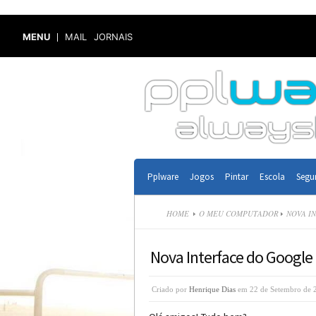
MENU
MAIL
JORNAIS
Pplware
Jogos
Pintar
Escola
Segu
HOME
O MEU COMPUTADOR
NOVA I
Nova Interface do Google
Criado por
Henrique Dias
em 22 de Setembro de 