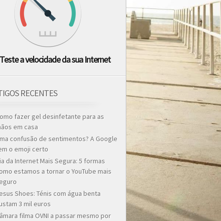
Teste a velocidade da sua Internet
TIGOS RECENTES
omo fazer gel desinfetante para as
ãos em casa
ma confusão de sentimentos? A Google
em o emoji certo
ia da Internet Mais Segura: 5 formas
omo estamos a tornar o YouTube mais
eguro
esus Shoes: Ténis com água benta
ustam 3 mil euros
âmara filma OVNI a passar mesmo por