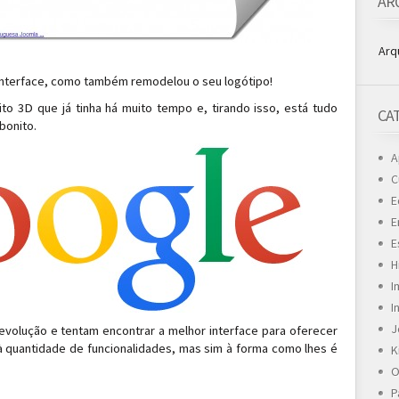
AR
Arq
interface, como também remodelou o seu logótipo!
to 3D que já tinha há muito tempo e, tirando isso, está tudo
CA
bonito.
A
C
E
E
E
H
I
I
J
volução e tentam encontrar a melhor interface para oferecer
 à quantidade de funcionalidades, mas sim à forma como lhes é
K
O
P