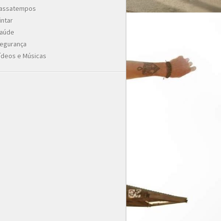
assatempos
intar
aúde
egurança
ídeos e Músicas