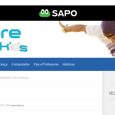
rança
Computador
Pais e Professores
Histórias
NTERFACE DO GOOGLE
VE
2013 |
0 comentários