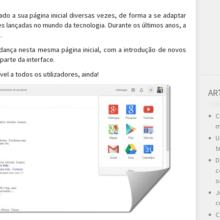
o a sua página inicial diversas vezes, de forma a se adaptar
s lançadas no mundo da tecnologia. Durante os últimos anos, a
.
ança nesta mesma página inicial, com a introdução de novos
arte da interface.
el a todos os utilizadores, ainda!
AR
C
m
U
t
D
c
s
J
c
C