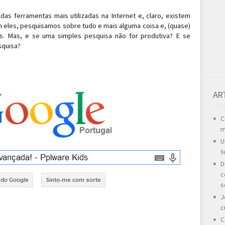
as ferramentas mais utilizadas na Internet e, claro, existem
 eles, pesquisamos sobre tudo e mais alguma coisa e, (quase)
 Mas, e se uma simples pesquisa não for produtiva? E se
squisa?
AR
C
m
U
t
D
c
s
J
c
C