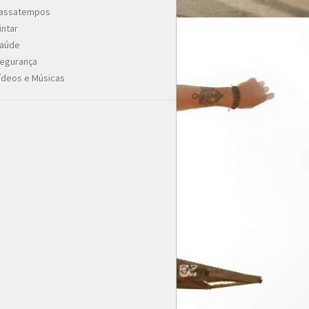
assatempos
intar
aúde
egurança
ídeos e Músicas