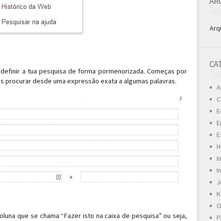
AR
Arq
CA
 definir a tua pesquisa de forma pormenorizada. Começas por
s procurar desde uma expressão exata a algumas palavras.
A
C
E
E
E
H
I
I
J
K
O
luna que se chama “Fazer isto na caixa de pesquisa” ou seja,
P