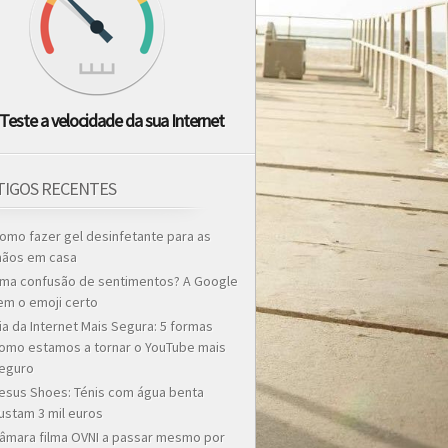
Teste a velocidade da sua Internet
TIGOS RECENTES
omo fazer gel desinfetante para as
ãos em casa
ma confusão de sentimentos? A Google
em o emoji certo
ia da Internet Mais Segura: 5 formas
omo estamos a tornar o YouTube mais
eguro
esus Shoes: Ténis com água benta
ustam 3 mil euros
âmara filma OVNI a passar mesmo por