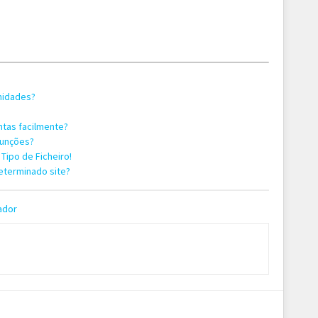
nidades?
ntas facilmente?
funções?
 Tipo de Ficheiro!
eterminado site?
ador