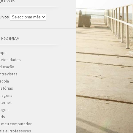
QUIVOS
uivos
TEGORIAS
pps
uriosidades
ducação
ntrevistas
scola
istórias
magens
nternet
ogos
ids
 meu computador
ais e Professores