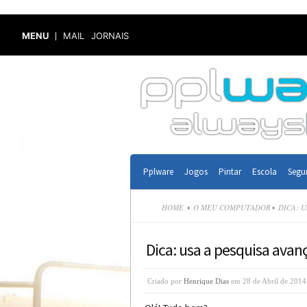
MENU
MAIL
JORNAIS
Pplware
Jogos
Pintar
Escola
Segu
HOME
O MEU COMPUTADOR
DICA: U
Dica: usa a pesquisa avan
Criado por
Henrique Dias
em 28 de Abril de 2014