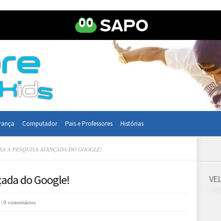
rança
Computador
Pais e Professores
Histórias
SA A PESQUISA AVANÇADA DO GOOGLE!
çada do Google!
VE
 |
0 comentários