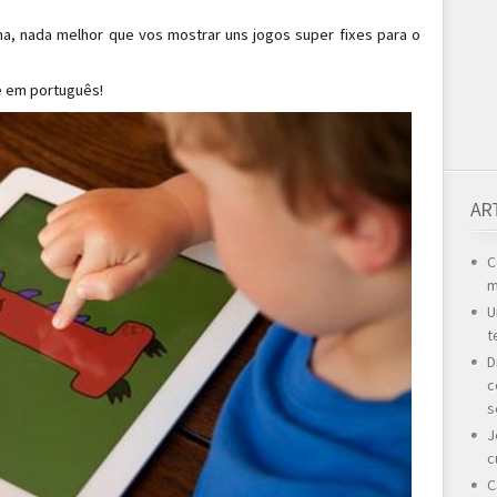
, nada melhor que vos mostrar uns jogos super fixes para o
e em português!
AR
C
m
U
t
D
c
s
J
c
C