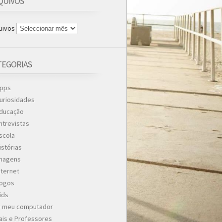
QUIVOS
uivos
TEGORIAS
pps
uriosidades
ducação
ntrevistas
scola
istórias
magens
nternet
ogos
ids
 meu computador
ais e Professores