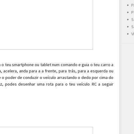
P
P
S
S
V
a o teu smartphone ou tablet num comando e guia o teu carro a
ra, acelera, anda para a
a frente, para trás, para a esquerda ou
 o poder de conduzir o veículo arrastando o dedo por cima do
, podes desenhar uma rota para o teu veículo RC a seguir