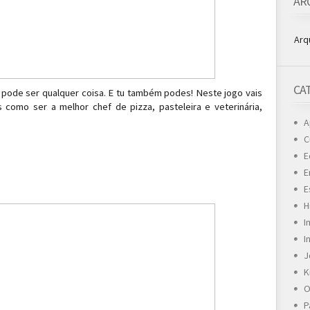
AR
Arq
CA
 pode ser qualquer coisa. E tu também podes! Neste jogo vais
 como ser a melhor chef de pizza, pasteleira e veterinária,
A
C
E
E
E
H
I
I
J
K
O
P