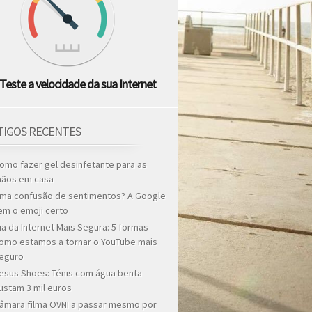
Teste a velocidade da sua Internet
TIGOS RECENTES
omo fazer gel desinfetante para as
ãos em casa
ma confusão de sentimentos? A Google
em o emoji certo
ia da Internet Mais Segura: 5 formas
omo estamos a tornar o YouTube mais
eguro
esus Shoes: Ténis com água benta
ustam 3 mil euros
âmara filma OVNI a passar mesmo por