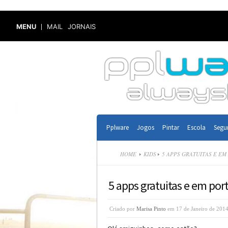
MENU
MAIL
JORNAIS
Pplware
Jogos
Pintar
Escola
Segu
HOME
KIDS
5 APPS GRATUITAS E EM
5 apps gratuitas e em por
Criado por
Marisa Pinto
em 17 de Janeiro de 2014