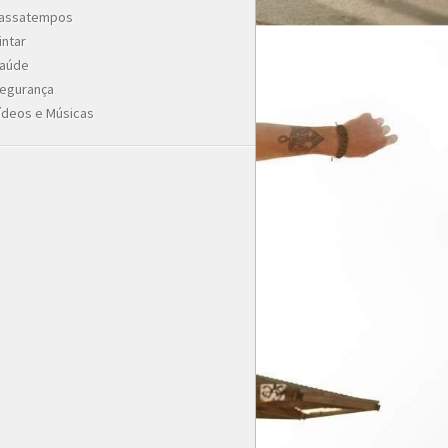
assatempos
intar
aúde
egurança
ídeos e Músicas