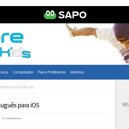
rança
Computador
Pais e Professores
Histórias
 PORTUGUÊS PARA IOS
tuguês para iOS
VE
 |
0 comentários