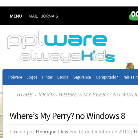
MENU
MAIL
JORNAIS
Pplware
Jogos
Pintar
Escola
Segurança
Computador
Pais e Pr
HOME
JOGOS
WHERE’S MY PERRY? NO WIND
Where’s My Perry? no Windows 8
Criado por
Henrique Dias
em 12 de Outubro de 2013 |
0