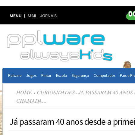
MENU
MAIL
JORNAIS
Pplware
Jogos
Pintar
Escola
Segurança
Computador
Pais e Pr
HOME
CURIOSIDADES
JÁ PASSARAM 40 ANOS
CHAMADA…
Já passaram 40 anos desde a prim