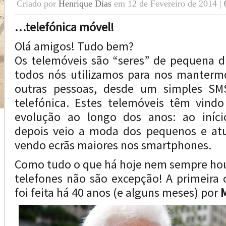
Criado por
Henrique Dias
em 12 de Fevereiro de 2014 |
…telefónica móvel!
Olá amigos! Tudo bem?
Os telemóveis são “seres” de pequena 
todos nós utilizamos para nos manter
outras pessoas, desde um simples S
telefónica. Estes telemóveis têm vind
evolução ao longo dos anos: ao iníci
depois veio a moda dos pequenos e at
vendo ecrãs maiores nos smartphones.
Como tudo o que há hoje nem sempre hou
telefones não são excepção! A primeira
foi feita há 40 anos (e alguns meses) por
M