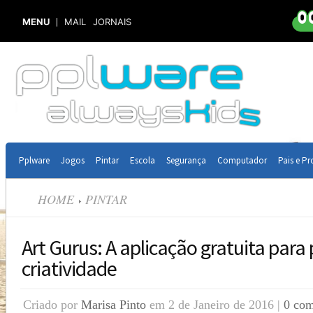
MENU
MAIL
JORNAIS
Pplware
Jogos
Pintar
Escola
Segurança
Computador
Pais e Pr
HOME
PINTAR
Art Gurus: A aplicação gratuita par
criatividade
Criado por
Marisa Pinto
em 2 de Janeiro de 2016 |
0 com