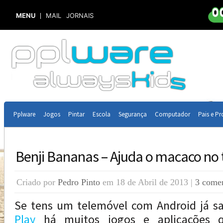
MENU
MAIL
JORNAIS
Pplware
Jogos
Pintar
Escola
Segurança
Computador
Pais e Pr
Benji Bananas – Ajuda o macaco no 
Criado por
Pedro Pinto
em 18 de Abril de 2013 |
3 comen
Se tens um telemóvel com Android já 
Play
há muitos jogos e aplicações q