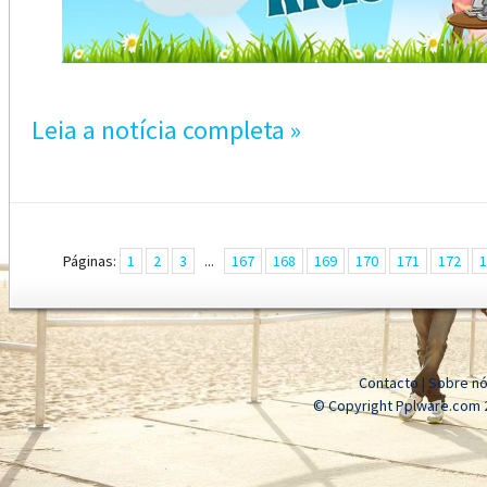
Leia a notícia completa »
Páginas:
1
2
3
...
167
168
169
170
171
172
1
Contacto
|
Sobre n
© Copyright Pplware.com 2