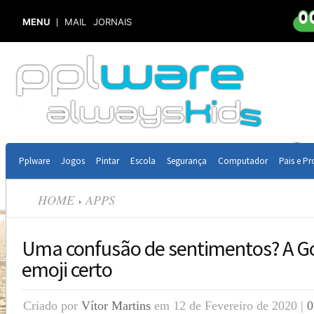
MENU
MAIL
JORNAIS
Pplware
Jogos
Pintar
Escola
Segurança
Computador
Pais e Pr
HOME
APPS
Uma confusão de sentimentos? A G
emoji certo
Criado por
Vítor Martins
em 12 de Fevereiro de 2020 |
0