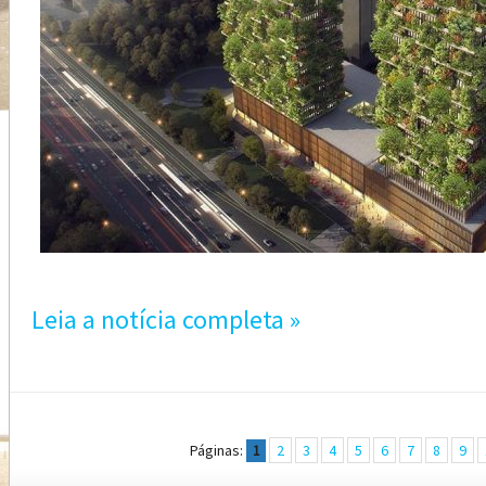
Leia a notícia completa »
Páginas:
2
3
4
5
6
7
8
9
1