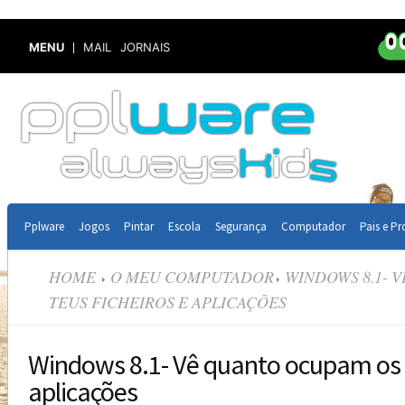
MENU
MAIL
JORNAIS
Pplware
Jogos
Pintar
Escola
Segurança
Computador
Pais e Pr
HOME
O MEU COMPUTADOR
WINDOWS 8.1- 
TEUS FICHEIROS E APLICAÇÕES
Windows 8.1- Vê quanto ocupam os t
aplicações