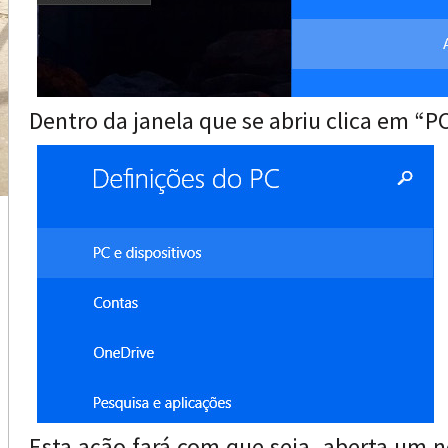
Dentro da janela que se abriu clica em “PC
Esta ação fará com que seja aberta um 