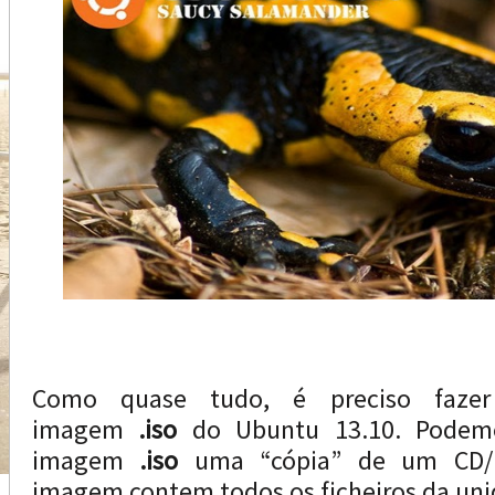
Como quase tudo, é preciso faze
imagem
.iso
do Ubuntu 13.10. Podem
imagem
.iso
uma “cópia” de um CD/D
imagem contem todos os ficheiros da uni