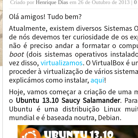
Criado por
Henrique Dias
em 26 de Outubro de 2013 |
0
Olá amigos! Tudo bem?
Atualmente, existem diversos Sistemas O
de nós devemos ter curiosidade de os exp
não é preciso andar a formatar o com
boot
(dois sistemas operativos instalad
vez disso,
virtualizamos
. O VirtualBox é 
proceder à virtualização de vários sistema
explicámos como instalar,
aqui
!
Hoje, vamos começar a criação de uma m
o
Ubuntu 13.10 Saucy Salamander
. Par
Ubuntu é uma distribuição Linux muit
mundial e é baseada noutra, Debian.