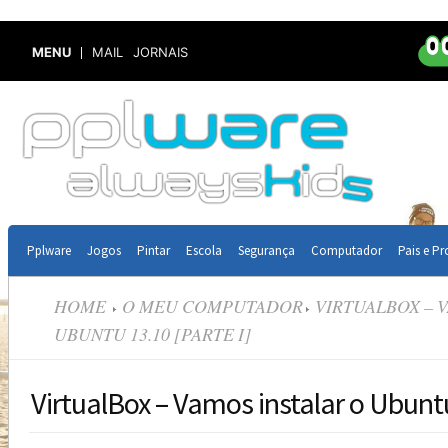
MENU
MAIL
JORNAIS
Pplware
Jogos
Pintar
Escola
Segurança
Computador
Pais e Pr
HOME
O MEU COMPUTADOR
VIRTUALBOX – 
UBUNTU 13.10 [PARTE I]
VirtualBox – Vamos instalar o Ubuntu