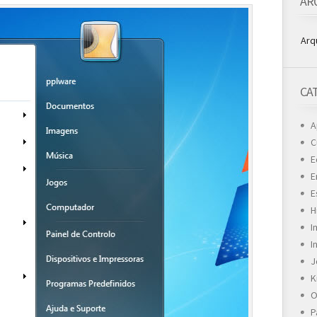
AR
Arq
CA
A
C
E
E
E
H
I
I
J
K
O
P