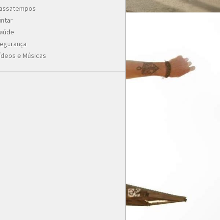
assatempos
intar
aúde
egurança
ídeos e Músicas