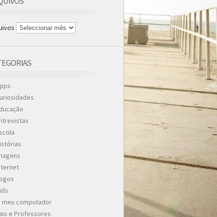
QUIVOS
uivos
TEGORIAS
pps
uriosidades
ducação
ntrevistas
scola
istórias
magens
nternet
ogos
ids
 meu computador
ais e Professores