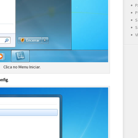
P
P
S
S
V
Clica no Menu Iniciar.
nfig
.