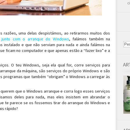
c
as razões, uma delas despistámos, ao retirarmos muitos dos
 junto com o arranque do Windows
, falámos também na
s instalado e que não serviam para nada e ainda falámos na
 que ficam no computador e que apenas estão a “fazer lixo” e a
AR
viços. O teu Windows, seja ela qual for, corre serviços para
e arranque da máquina, são serviços do próprio Windows e são
ros programas que também “obrigam” o Windows a carregar às
 querem que o Windows arranque e corra logo esses serviços
cisamos deles para nada, mas eles insistem em abrandar o
 te parece se os fossemos tirar do arranque do Windows e
is rápido?