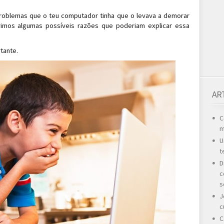
roblemas que o teu computador tinha que o levava a demorar
imos algumas possíveis razões que poderiam explicar essa
tante.
AR
C
m
U
t
D
c
s
J
c
C