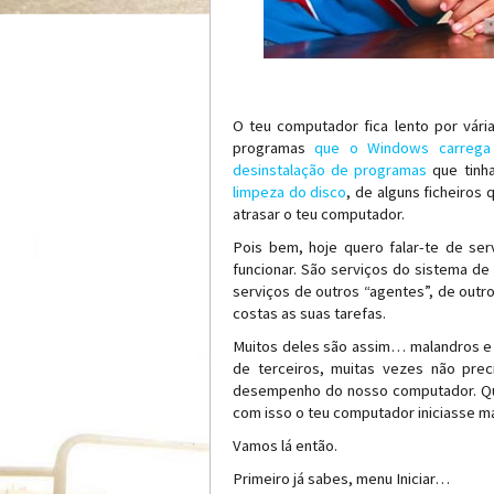
O teu computador fica lento por vári
programas
que o Windows carrega
desinstalação de programas
que tinha
limpeza do disco
, de alguns ficheiros
atrasar o teu computador.
Pois bem, hoje quero falar-te de ser
funcionar. São serviços do sistema d
serviços de outros “agentes”, de out
costas as suas tarefas.
Muitos deles são assim… malandros e
de terceiros, muitas vezes não pre
desempenho do nosso computador. Que
com isso o teu computador iniciasse ma
Vamos lá então.
Primeiro já sabes, menu Iniciar…