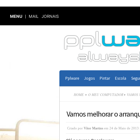
MENU
MAIL
JORNAIS
Pplware
Jogos
Pintar
Escola
Segu
HOME
O MEU COMPUTADOR
VAMOS 
Vamos melhorar o arranq
Criado por
Vítor Martins
em 24 de Maio de 2013 