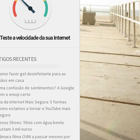
Teste a velocidade da sua Internet
TIGOS RECENTES
omo fazer gel desinfetante para as
ãos em casa
ma confusão de sentimentos? A Google
em o emoji certo
ia da Internet Mais Segura: 5 formas
omo estamos a tornar o YouTube mais
eguro
esus Shoes: Ténis com água benta
ustam 3 mil euros
âmara filma OVNI a passar mesmo por