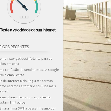
Teste a velocidade da sua Internet
TIGOS RECENTES
omo fazer gel desinfetante para as
ãos em casa
ma confusão de sentimentos? A Google
em o emoji certo
ia da Internet Mais Segura: 5 formas
omo estamos a tornar o YouTube mais
eguro
esus Shoes: Ténis com água benta
ustam 3 mil euros
âmara filma OVNI a passar mesmo por