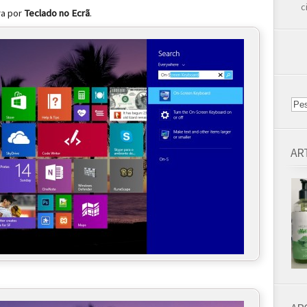
c
ra por
Teclado no Ecrã
.
AR