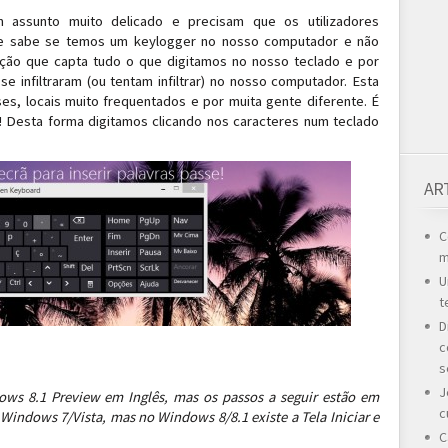
assunto muito delicado e precisam que os utilizadores
se sabe se temos um keylogger no nosso computador e não
ção que capta tudo o que digitamos no nosso teclado e por
e infiltraram (ou tentam infiltrar) no nosso computador. Esta
es, locais muito frequentados e por muita gente diferente. É
e! Desta forma digitamos clicando nos caracteres num teclado
AR
C
m
U
t
D
c
s
J
ndows 8.1 Preview em Inglês, mas os passos a seguir estão em
c
Windows 7/Vista, mas no Windows 8/8.1 existe a Tela Iniciar e
C