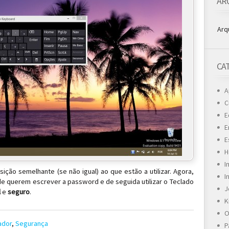
AR
Arq
CA
A
C
E
E
E
H
I
ão semelhante (se não igual) ao que estão a utilizar. Agora,
I
onde querem escrever a password e de seguida utilizar o Teclado
J
l
e
seguro
.
K
O
ador
,
Segurança
P