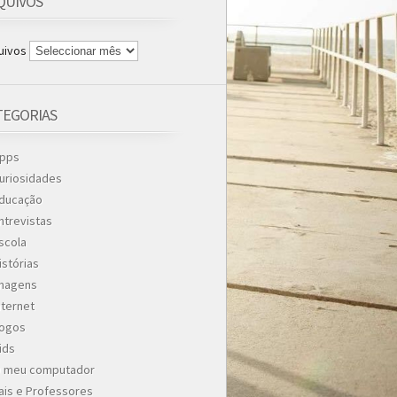
QUIVOS
uivos
TEGORIAS
pps
uriosidades
ducação
ntrevistas
scola
istórias
magens
nternet
ogos
ids
 meu computador
ais e Professores