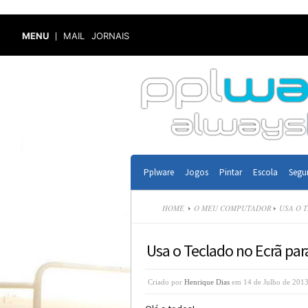
MENU
MAIL
JORNAIS
Pplware
Jogos
Pintar
Escola
Segu
HOME
O MEU COMPUTADOR
USA O T
Usa o Teclado no Ecrã par
Criado por
Henrique Dias
em 14 de Julho de 2013