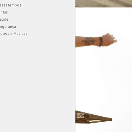
assatempos
intar
aúde
egurança
ídeos e Músicas