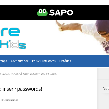
rança
Computador
Pais e Professores
Histórias
ECLADO NO ECRÃ PARA INSERIR PASSWORDS!
a inserir passwords!
VE
 |
0 comentários