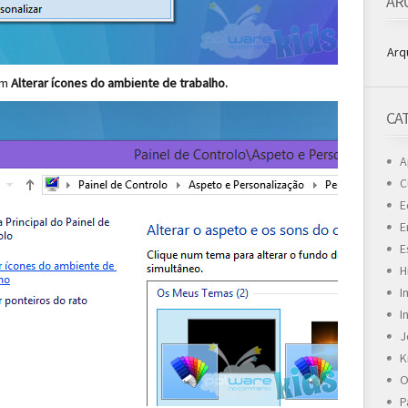
AR
Arq
em
Alterar ícones do ambiente de trabalho.
CA
A
C
E
E
E
H
I
I
J
K
O
P