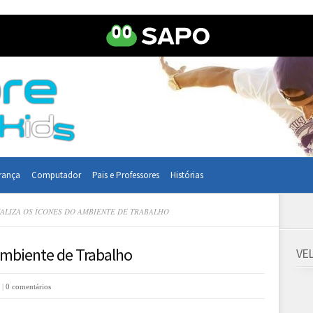
rança
Computador
Pais e Professores
Histórias
LIZA OS ÍCONES DO AMBIENTE DE TRABALHO
 Ambiente de Trabalho
VE
 |
0 comentários