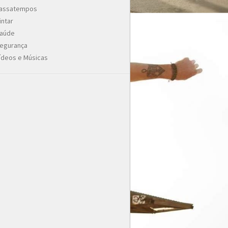
assatempos
intar
aúde
egurança
ídeos e Músicas