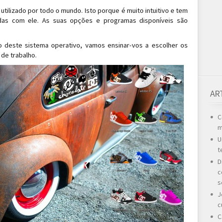
tilizado por todo o mundo. Isto porque é muito intuitivo e tem
das com ele. As suas opções e programas disponíveis são
o deste sistema operativo, vamos ensinar-vos a escolher os
de trabalho.
AR
C
m
U
t
D
c
s
J
c
C