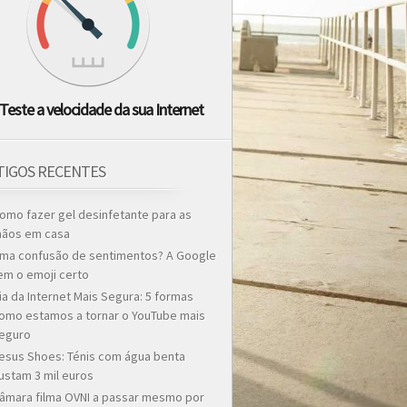
Teste a velocidade da sua Internet
TIGOS RECENTES
omo fazer gel desinfetante para as
ãos em casa
ma confusão de sentimentos? A Google
em o emoji certo
ia da Internet Mais Segura: 5 formas
omo estamos a tornar o YouTube mais
eguro
esus Shoes: Ténis com água benta
ustam 3 mil euros
âmara filma OVNI a passar mesmo por