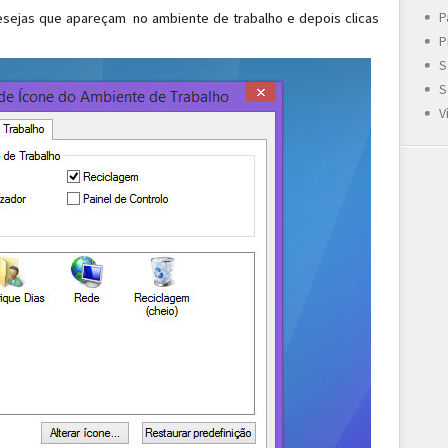
P
esejas que apareçam no ambiente de trabalho e depois clicas
P
S
S
V