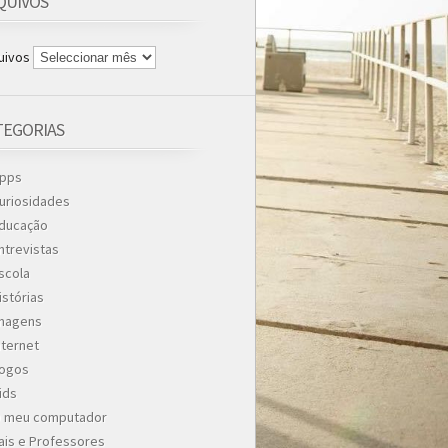
QUIVOS
uivos
TEGORIAS
pps
uriosidades
ducação
ntrevistas
scola
istórias
magens
nternet
ogos
ids
 meu computador
ais e Professores