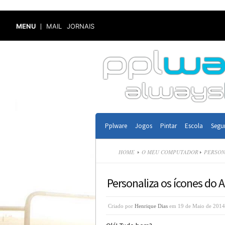
MENU
MAIL
JORNAIS
Pplware
Jogos
Pintar
Escola
Segu
HOME
O MEU COMPUTADOR
PERSONA
Personaliza os ícones do
Criado por
Henrique Dias
em 19 de Maio de 2014