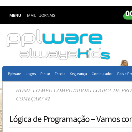
MENU
MAIL
JORNAIS
Pplware
Jogos
Pintar
Escola
Segurança
Computador
Pais e Pr
HOME
O MEU COMPUTADOR
LÓGICA DE PR
COMEÇAR? #2
Lógica de Programação – Vamos co