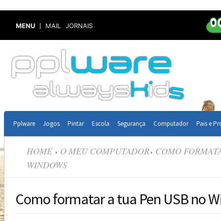
MENU
MAIL
JORNAIS
Pplware
Jogos
Pintar
Escola
Segurança
Computador
Pais e Pr
HOME
O MEU COMPUTADOR
COMO FORMATAR
WINDOWS
Como formatar a tua Pen USB no 