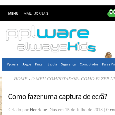
MENU
MAIL
JORNAIS
Pplware
Jogos
Pintar
Escola
Segurança
Computador
Pais e Pr
HOME
O MEU COMPUTADOR
COMO FAZER UM
Como fazer uma captura de ecrã?
Criado por
Henrique Dias
em 15 de Julho de 2013 |
0 co