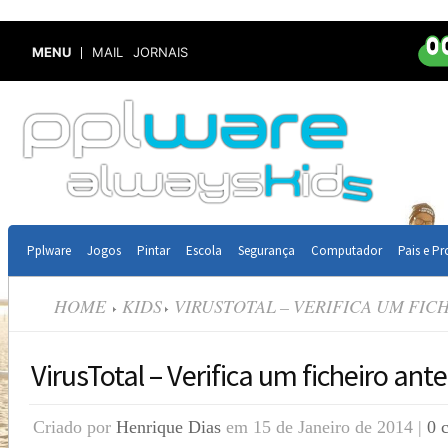
MENU
MAIL
JORNAIS
Pplware
Jogos
Pintar
Escola
Segurança
Computador
Pais e Pr
HOME
KIDS
VIRUSTOTAL – VERIFICA UM FIC
VirusTotal – Verifica um ficheiro ant
Criado por
Henrique Dias
em 15 de Janeiro de 2014 |
0 