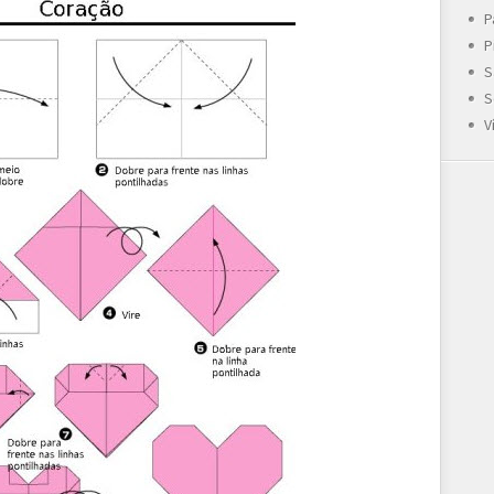
P
P
S
S
V