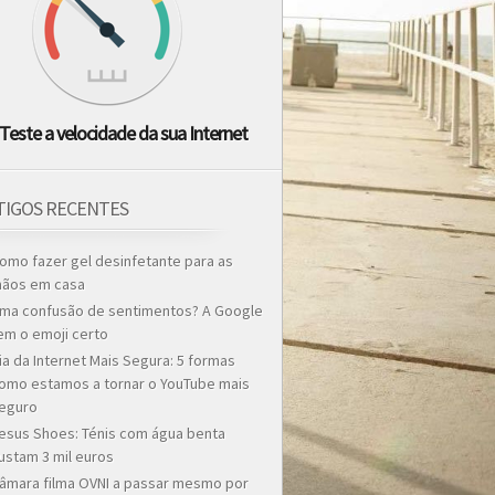
Teste a velocidade da sua Internet
TIGOS RECENTES
omo fazer gel desinfetante para as
ãos em casa
ma confusão de sentimentos? A Google
em o emoji certo
ia da Internet Mais Segura: 5 formas
omo estamos a tornar o YouTube mais
eguro
esus Shoes: Ténis com água benta
ustam 3 mil euros
âmara filma OVNI a passar mesmo por