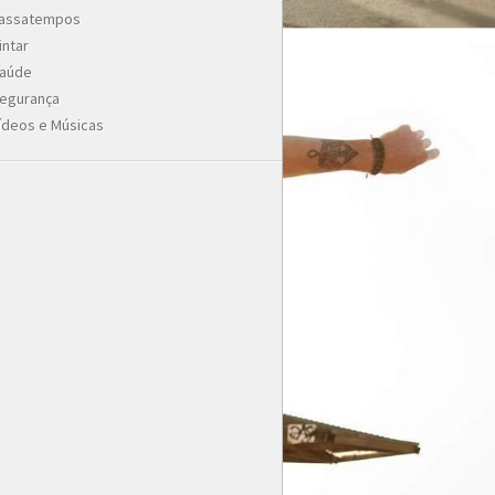
assatempos
intar
aúde
egurança
ídeos e Músicas