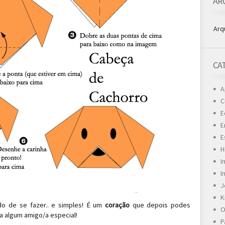
AR
Arq
CA
A
C
E
E
E
H
I
I
J
K
 de se fazer.. e simples! É um
coração
que depois podes
O
a algum amigo/a especial!
P