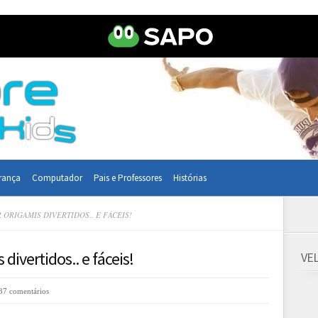
rança
Computador
Pais e Professores
Histórias
 ORIGAMIS DIVERTIDOS.. E FÁCEIS!
 divertidos.. e fáceis!
VE
37 comentários