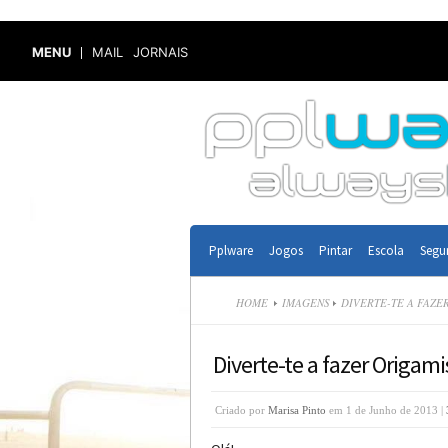
MENU
MAIL
JORNAIS
Pplware
Jogos
Pintar
Escola
Segu
HOME
IMAGENS
DIVERTE-TE A FAZER
Diverte-te a fazer Origamis
Criado por
Marisa Pinto
em 1 de Junho de 2013 |