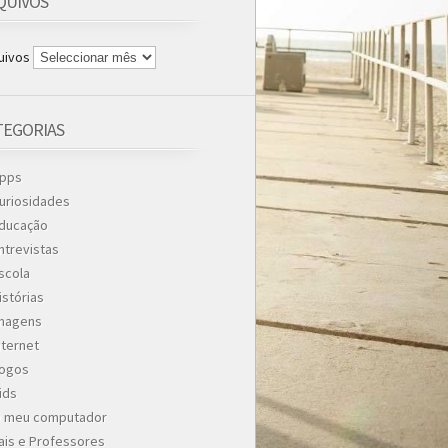
QUIVOS
uivos
TEGORIAS
pps
uriosidades
ducação
ntrevistas
scola
istórias
magens
nternet
ogos
ids
 meu computador
ais e Professores