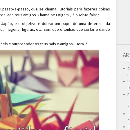
 passo-a-passo, que se chama Tutoriais para fazeres coisas
es aos teus amigos. Chama-se Origami, já ouviste falar?
o Japão, e o objetivo é dobrar um papel de uma determinada
o, imagens, figuras, etc. sem que o tenhas que cortar e dando
ceis e surpreender os teus pais e amigos? Bora lá!
AR
C
m
U
t
D
c
s
J
c
C