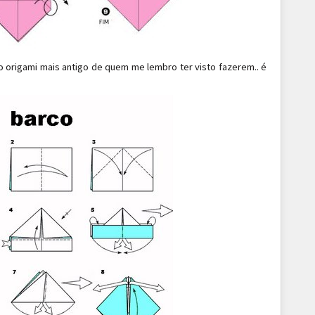
 o origami mais antigo de quem me lembro ter visto fazerem.. é