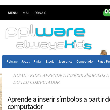
MENU
MAIL
JORNAIS
Pplware
Jogos
Pintar
Escola
Segurança
Computador
Pais e Pr
HOME
KIDS
APRENDE A INSERIR SÍMBOLOS A
DO TEU COMPUTADOR
Aprende a inserir símbolos a partir 
computador