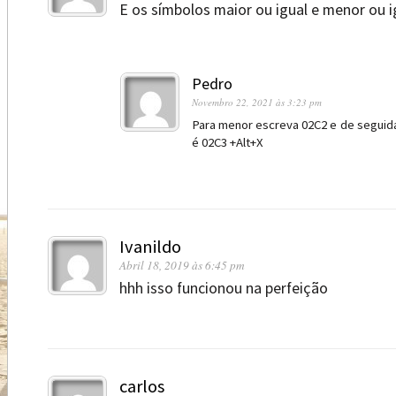
E os símbolos maior ou igual e menor ou ig
Pedro
Novembro 22, 2021 às 3:23 pm
Para menor escreva 02C2 e de seguida
é 02C3 +Alt+X
Ivanildo
Abril 18, 2019 às 6:45 pm
hhh isso funcionou na perfeição
carlos