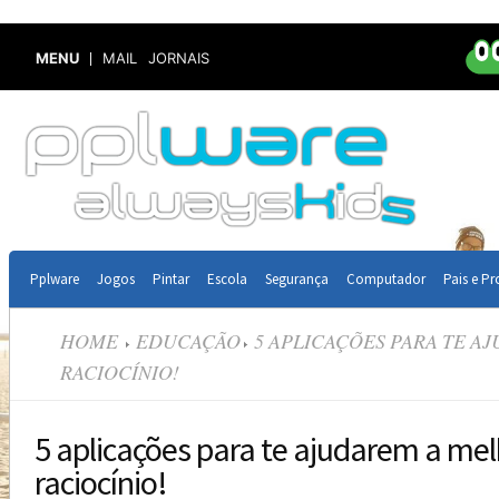
MENU
MAIL
JORNAIS
Pplware
Jogos
Pintar
Escola
Segurança
Computador
Pais e Pr
HOME
EDUCAÇÃO
5 APLICAÇÕES PARA TE A
RACIOCÍNIO!
5 aplicações para te ajudarem a mel
raciocínio!