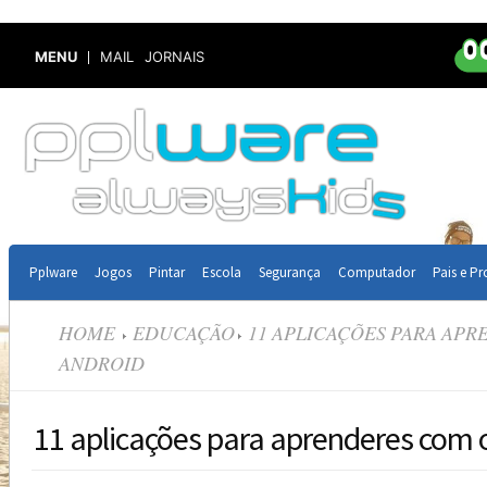
MENU
MAIL
JORNAIS
Pplware
Jogos
Pintar
Escola
Segurança
Computador
Pais e Pr
HOME
EDUCAÇÃO
11 APLICAÇÕES PARA APR
ANDROID
11 aplicações para aprenderes com 