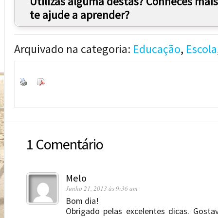
Utilizas alguma destas? Conheces mais
te ajude a aprender?
Arquivado na categoria:
Educação
,
Escola
1 Comentário
Melo
Junho 21, 2013 às 9:36 am
Bom dia!
Obrigado pelas excelentes dicas. Gosta