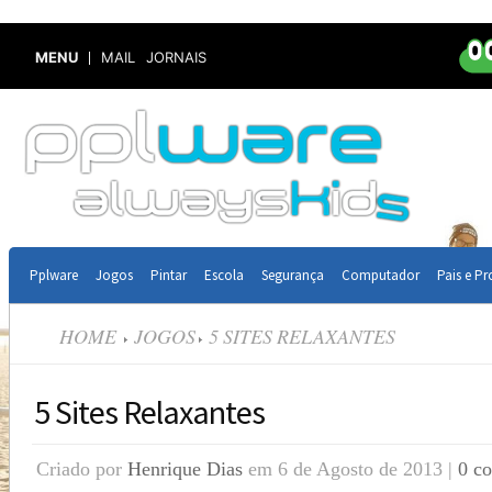
MENU
MAIL
JORNAIS
Pplware
Jogos
Pintar
Escola
Segurança
Computador
Pais e Pr
HOME
JOGOS
5 SITES RELAXANTES
5 Sites Relaxantes
Criado por
Henrique Dias
em 6 de Agosto de 2013 |
0 c