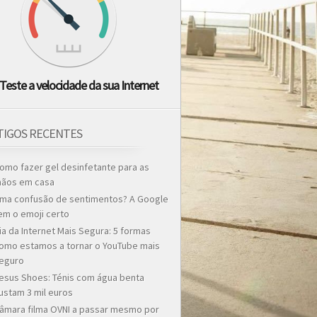
Teste a velocidade da sua Internet
TIGOS RECENTES
omo fazer gel desinfetante para as
ãos em casa
ma confusão de sentimentos? A Google
em o emoji certo
ia da Internet Mais Segura: 5 formas
omo estamos a tornar o YouTube mais
eguro
esus Shoes: Ténis com água benta
ustam 3 mil euros
âmara filma OVNI a passar mesmo por