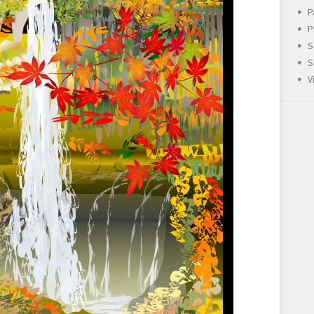
P
P
S
S
V