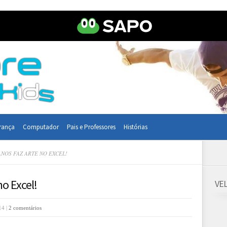
rança
Computador
Pais e Professores
Histórias
ANOS FAZ ARTE NO EXCEL!
no Excel!
VE
14 |
2 comentários