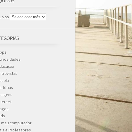
QUIVOS
uivos
TEGORIAS
pps
uriosidades
ducação
ntrevistas
scola
istórias
magens
nternet
ogos
ids
 meu computador
ais e Professores