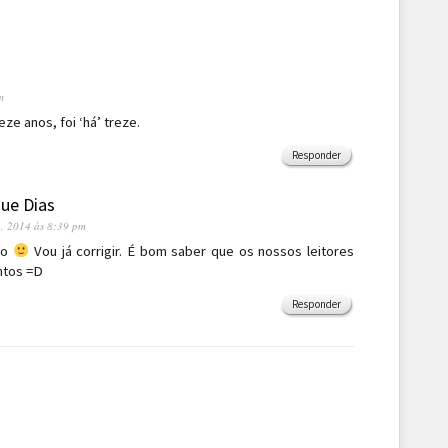
m
reze anos, foi ‘há’ treze.
Responder
ue Dias
5, 2014 às 8:39 pm
do
Vou já corrigir. É bom saber que os nossos leitores
ntos =D
Responder