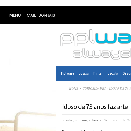
MENU
MAIL
JORNAIS
Pplware
Jogos
Pintar
Escola
Segu
HOME
CURIOSIDADES
IDOSO DE 73 
Idoso de 73 anos faz arte 
Criado por
Henrique Dias
em 25 de Janeiro de 20