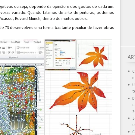
bjetivas ou seja, depende da opinião e dos gostos de cada um.
everas variado. Quando falamos de arte de pinturas, podemos
Picasso, Edvard Munch, dentro de muitos outros.
de 73 desenvolveu uma forma bastante peculiar de fazer obras
AR
C
m
U
t
D
c
s
J
c
C