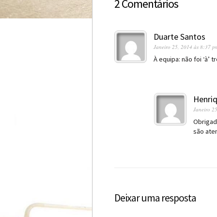
2 Comentários
Duarte Santos
Janeiro 25, 2014 às 8:37 p
À equipa: não foi ‘à’ t
Henriq
Janeiro 2
Obriga
são ate
Deixar uma resposta