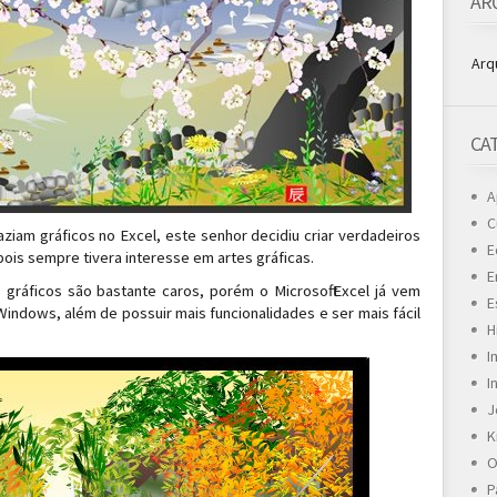
AR
Arq
CA
A
C
ziam gráficos no Excel, este senhor decidiu criar verdadeiros
E
ois sempre tivera interesse em artes gráficas.
E
s gráficos são bastante caros, porém o Microsoft Excel já vem
E
ndows, além de possuir mais funcionalidades e ser mais fácil
H
I
I
J
K
O
P