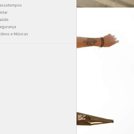
assatempos
intar
aúde
egurança
ídeos e Músicas